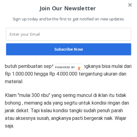
layanan di wilayah ini, berikut kisaran yang cukup umum
Join Our Newsletter
berlaku:
Sign up today and be the first to get notified on new updates.
Sedot WC atau tinja berkisar antara Rp 200.000 sampai Rp
750.000, tergantung volume dan kondisi. Untuk sedot
limbah STP atau dapur, rentangnya bisa mencapai Rp
Subscribe Now
500.000 hingga Rp 850.000. Penanganan saluran mampet
biasanya dihargai Rp 400.000 sampai Rp 650.000. Kalau
butuh pembuatan septic tank baru, angkanya bisa mulai dari
POWERED BY
Rp 1.000.000 hingga Rp 4.000.000 tergantung ukuran dan
material.
Klaim "mulai 300 ribu" yang sering muncul di iklan itu tidak
bohong , memang ada yang segitu untuk kondisi ringan dan
jarak dekat. Tapi kalau kondisi tangki sudah penuh parah
atau aksesnya susah, angkanya pasti bergerak naik. Wajar
saja.