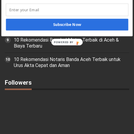
10 Rekomendasi Notaris Ambon (Maluku) untuk Akta
Tanah, Waris, dan Perjanjian
Subscribe Now
Model Tas Termahal di Dunia, Apa Sih Istimewanya?
10 Rekomendasi Bengkel Motor Terbaik di Aceh &
POWERED BY
Biaya Terbaru
10 Rekomendasi Notaris Banda Aceh Terbaik untuk
Urus Akta Cepat dan Aman
Followers