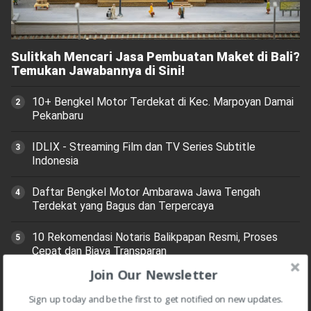
Sulitkah Mencari Jasa Pembuatan Maket di Bali?
Temukan Jawabannya di Sini!
10+ Bengkel Motor Terdekat di Kec. Marpoyan Damai
Pekanbaru
IDLIX - Streaming Film dan TV Series Subtitle
Indonesia
Daftar Bengkel Motor Ambarawa Jawa Tengah
Terdekat yang Bagus dan Terpercaya
10 Rekomendasi Notaris Balikpapan Resmi, Proses
Cepat dan Biaya Transparan
Join Our Newsletter
10 Rekomendasi Bengkel Motor Balikpapan yang
Bagus dan Tidak Mengecewakan
Sign up today and be the first to get notified on new updates.