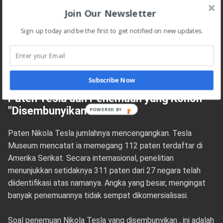
utamanya, J.P. Morgan, menarik diri. Menara kemudian
Join Our Newsletter
dibongkar pada 1917 untuk membayar utang hotel tempat
Tesla menginap.
Sign up today and be the first to get notified on new updates.
Bayangkan: seorang pria yang pernah menerangi Pameran
Dunia Chicago 1893 dengan listrik AC, di penghujung
hidupnya terjerat utang hotel. Itu Tesla.
Subscribe Now
Paten Tesla dan Penemuan yang Konon
"Disembunyikan"
POWERED BY
Paten Nikola Tesla jumlahnya mencengangkan. Tesla
Museum mencatat ia memegang 112 paten terdaftar di
Amerika Serikat. Secara internasional, penelitian
menunjukkan setidaknya 311 paten dari 27 negara telah
diidentifikasi atas namanya. Angka yang besar, mengingat
banyak penemuannya tidak sempat dikomersialisasi.
Soal penemuan Nikola Tesla yang disembunyikan , ini adalah