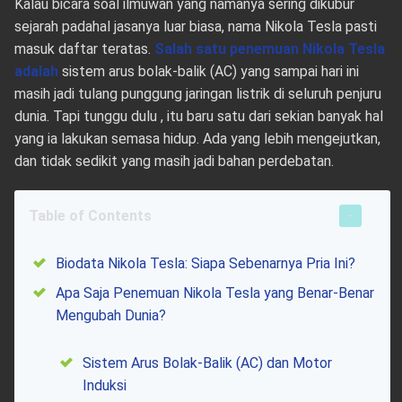
Kalau bicara soal ilmuwan yang namanya sering dikubur
sejarah padahal jasanya luar biasa, nama Nikola Tesla pasti
masuk daftar teratas.
Salah satu penemuan Nikola Tesla
adalah
sistem arus bolak-balik (AC) yang sampai hari ini
masih jadi tulang punggung jaringan listrik di seluruh penjuru
dunia. Tapi tunggu dulu , itu baru satu dari sekian banyak hal
yang ia lakukan semasa hidup. Ada yang lebih mengejutkan,
dan tidak sedikit yang masih jadi bahan perdebatan.
Table of Contents
Biodata Nikola Tesla: Siapa Sebenarnya Pria Ini?
Apa Saja Penemuan Nikola Tesla yang Benar-Benar
Mengubah Dunia?
Sistem Arus Bolak-Balik (AC) dan Motor
Induksi