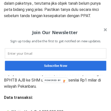
dalam paketnya , terutama jika objek tanah belum punya
peta bidang yang jelas. Pastikan tanya dulu secara rinci
sebelum tanda tangan kesepakatan dengan PPAT.
Biaya jasa notaris jual beli tanah juga bisa berbeda antara
Join Our Newsletter
PPAT yang berstatus notaris dengan yang bukan. Notaris
yang merangkap PPAT kadang mengenakan biaya lebih
Sign up today and be the first to get notified on new updates.
tinggi karena mereka juga menyiapkan dokumen pelengkap
seperti akta kuasa, pernyataan, dan sejenisnya.
Contoh Perhitungan BPHTB AJB ke SHM
Subscribe Now
Supaya lebih mudah dipahami, berikut contoh perhitungan
BPHTB AJB ke SHM untuk transaksi senilai Rp1 miliar di
wilayah Pekanbaru.
Data transaksi: