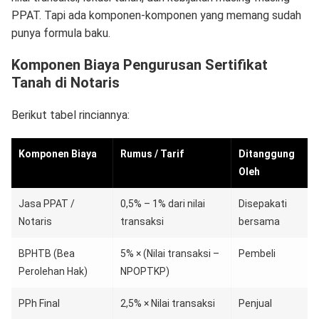
PPAT. Tapi ada komponen-komponen yang memang sudah
punya formula baku.
Komponen Biaya Pengurusan Sertifikat
Tanah di Notaris
Berikut tabel rinciannya:
Komponen Biaya
Rumus / Tarif
Ditanggung
Oleh
Jasa PPAT /
0,5% – 1% dari nilai
Disepakati
Notaris
transaksi
bersama
BPHTB (Bea
5% × (Nilai transaksi –
Pembeli
Perolehan Hak)
NPOPTKP)
PPh Final
2,5% × Nilai transaksi
Penjual