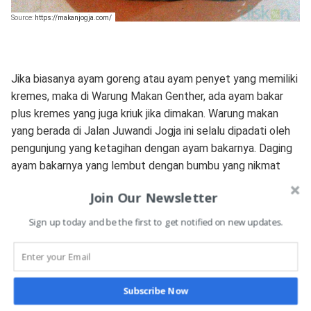
Source:
https://makanjogja.com/
Jika biasanya ayam goreng atau ayam penyet yang memiliki
kremes, maka di Warung Makan Genther, ada ayam bakar
plus kremes yang juga kriuk jika dimakan. Warung makan
yang berada di Jalan Juwandi Jogja ini selalu dipadati oleh
pengunjung yang ketagihan dengan ayam bakarnya. Daging
ayam bakarnya yang lembut dengan bumbu yang nikmat
membuat ayam bakar plus kremes menjadi pesanan
Join Our Newsletter
terfavorit di warung makan ini.
Sign up today and be the first to get notified on new updates.
Mie Persis Telap 12
Pernahkah kamu makan mie instan dengan sajian yang
bentuknya persis seperti pada bungkusnya? Di Warung Mie
Subscribe Now
Persis Telap 12 kamu bisa menikmati sajian mie instan yang