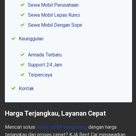
Sewa Mobil Perusahaan
Sewa Mobil Lepas Kunci
Sewa Mobil Dengan Sopir
Keunggulan
Armada Terbaru
Support 24 Jam
Terpercaya
Kontak
Harga Terjangkau, Layanan Cepat
Mencari solusi
sewa mobil tangerang
dengan harga
terjangkau dan proses cepat? KJA Rent Car menawarkan