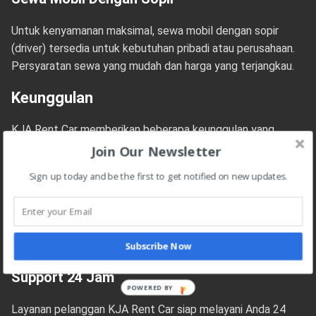
Untuk kenyamanan maksimal, sewa mobil dengan sopir
(driver) tersedia untuk kebutuhan pribadi atau perusahaan.
Persyaratan sewa yang mudah dan harga yang terjangkau.
Keunggulan
KJA Rent Car memberikan beberapa keunggulan yang
membuatnya menjadi pilihan yang tepat:
Join Our Newsletter
Armada Terbaru
Sign up today and be the first to get notified on new updates.
Menyediakan armada terbaru dengan perawatan berkala
untuk memastikan kenyamanan dan keamanan selama
perjalanan.
Subscribe Now
Support 24 Jam
POWERED BY
Layanan pelanggan KJA Rent Car siap melayani Anda 24