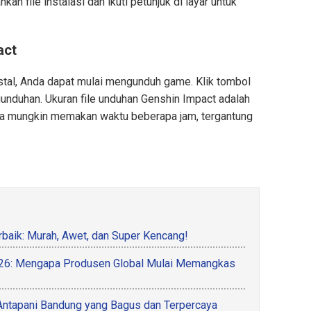
an file instalasi dan ikuti petunjuk di layar untuk
act
nstal, Anda dapat mulai mengunduh game. Klik tombol
nduhan. Ukuran file unduhan Genshin Impact adalah
a mungkin memakan waktu beberapa jam, tergantung
baik: Murah, Awet, dan Super Kencang!
2026: Mengapa Produsen Global Mulai Memangkas
Antapani Bandung yang Bagus dan Terpercaya