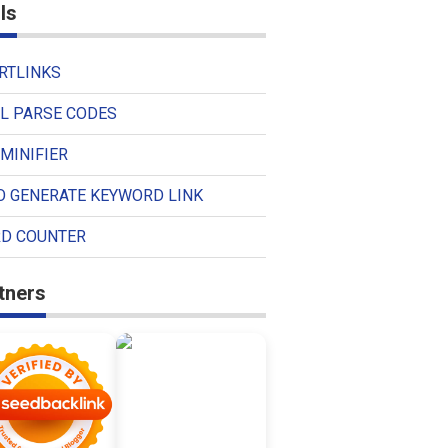
ls
RTLINKS
L PARSE CODES
MINIFIER
O GENERATE KEYWORD LINK
D COUNTER
tners