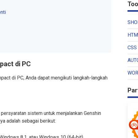
Too
nti
SHO
HTM
CSS 
AUT
pact di PC
WOR
pact di PC, Anda dapat mengikuti langkah-langkah
Par
persyaratan sistem untuk menjalankan Genshin
a adalah sebagai berikut:
Windows 8.1, atau Windows 10 (64-bit)