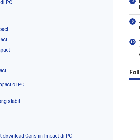
 di PC
a
pact
pact
mpact
act
Fol
mpact di PC
ang stabil
at download Genshin Impact di PC