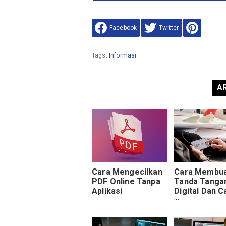
Facebook
Twitter
Tags:
Informasi
AR
Cara Mengecilkan
Cara Membu
PDF Online Tanpa
Tanda Tanga
Aplikasi
Digital Dan C
Scan TTD Di
Ms.Word De
Smartphone