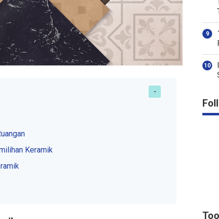
Fol
Ruangan
milihan Keramik
ramik
Too