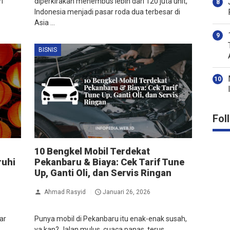
i
diperkirakan menembus lebih dari 120 juta unit,
Indonesia menjadi pasar roda dua terbesar di
Asia ...
BISNIS
Fol
10 Bengkel Mobil Terdekat
ruhi
Pekanbaru & Biaya: Cek Tarif Tune
Up, Ganti Oli, dan Servis Ringan
Ahmad Rasyid
Januari 26, 2026
ar
Punya mobil di Pekanbaru itu enak-enak susah,
ya kan? Jalan mulus, cuaca panas, terus