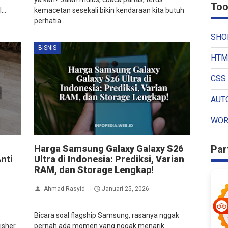
Too
..
kemacetan sesekali bikin kendaraan kita butuh
perhatia...
SHO
BISNIS
HTM
CSS 
AUT
WOR
Par
Harga Samsung Galaxy Galaxy S26
nti
Ultra di Indonesia: Prediksi, Varian
RAM, dan Storage Lengkap!
Ahmad Rasyid
Januari 25, 2026
Bicara soal flagship Samsung, rasanya nggak
isher
pernah ada momen yang nggak menarik.