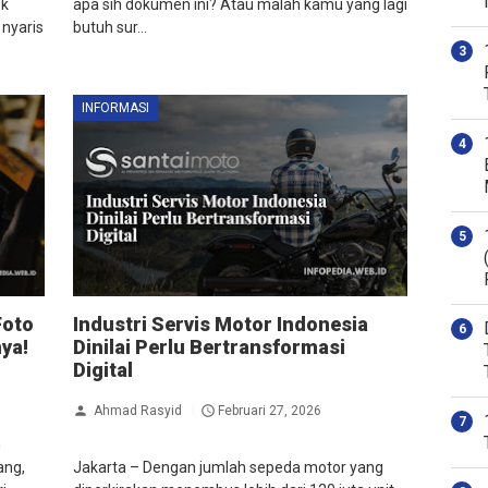
ek
apa sih dokumen ini? Atau malah kamu yang lagi
 nyaris
butuh sur...
INFORMASI
Foto
Industri Servis Motor Indonesia
ya!
Dinilai Perlu Bertransformasi
Digital
Ahmad Rasyid
Februari 27, 2026
h
ang,
Jakarta – Dengan jumlah sepeda motor yang