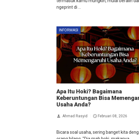
termasuk kamu mungkin, mulai beralih dar
ngeprint di ...
INFORMASI
Apa Itu Hoki? Bagaimana
Keberuntungan Bisa Memenga
Usaha Anda?
Ahmad Rasyid
Februari 08, 2026
Bicara soal usaha, sering banget kita deng
orang bilang, "Dia mah hoki, makanya